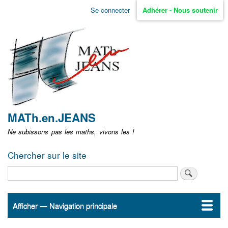
Aller
Se connecter
Adhérer - Nous soutenir
Menu
au
contenu
user
principal
non
identifié
MATh.en.JEANS
Ne subissons pas les maths, vivons les !
Chercher sur le site
Rechercher
Afficher — Navigation principale
Navigation