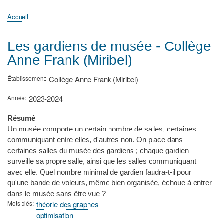
principale
Accueil
Actualités
MATh.en.JEANS ?
Régions et Ateliers
Créer, gérer un atelier
Sujets/Publications
Congrès
Accueil
Fil
d'Ariane
Les gardiens de musée - Collège
Anne Frank (Miribel)
Établissement
Collège Anne Frank (Miribel)
Année
2023-2024
Résumé
Un musée comporte un certain nombre de salles, certaines
communiquant entre elles, d'autres non. On place dans
certaines salles du musée des gardiens ; chaque gardien
surveille sa propre salle, ainsi que les salles communiquant
avec elle. Quel nombre minimal de gardien faudra-t-il pour
qu'une bande de voleurs, même bien organisée, échoue à entrer
dans le musée sans être vue ?
Mots clés
théorie des graphes
optimisation