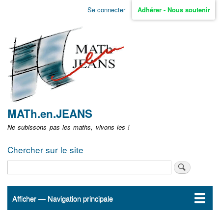
Aller
Se connecter
Adhérer - Nous soutenir
Menu
au
contenu
user
principal
non
identifié
MATh.en.JEANS
Ne subissons pas les maths, vivons les !
Chercher sur le site
Rechercher
Afficher — Navigation principale
Navigation