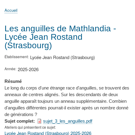
principale
Accueil
Actualités
MATh.en.JEANS ?
Régions et Ateliers
Créer, gérer un atelier
Sujets/Publications
Congrès
Accueil
Fil
d'Ariane
Les anguilles de Mathlandia -
Lycée Jean Rostand
(Strasbourg)
Établissement
Lycée Jean Rostand (Strasbourg)
Année
2025-2026
Résumé
Le long du corps d'une étrange race d'anguilles, se trouvent des
anneaux de centres alignés. Sur les descendants de deux
anguille apparaît toujours un anneau supplémentaire. Combien
d'anguilles différentes pourrait-il exister après un nombre donné
de générations ?
Sujet complet
sujet_3_les_anguilles.pdf
Ateliers qui présentent ce sujet
Lycée Jean Rostand (Strasbourg) 2025-2026