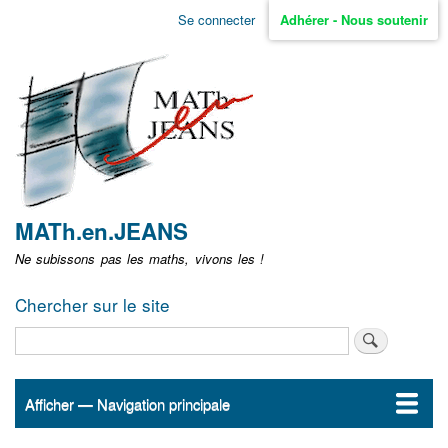
Aller
Se connecter
Adhérer - Nous soutenir
Menu
au
contenu
user
principal
non
identifié
MATh.en.JEANS
Ne subissons pas les maths, vivons les !
Chercher sur le site
Rechercher
Afficher — Navigation principale
Navigation