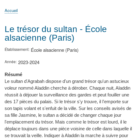
principale
Accueil
Actualités
MATh.en.JEANS ?
Régions et Ateliers
Créer, gérer un atelier
Sujets/Publications
Congrès
Accueil
Fil
d'Ariane
Le trésor du sultan - École
alsacienne (Paris)
Établissement
École alsacienne (Paris)
Année
2023-2024
Résumé
Le sultan d'Agrabah dispose d'un grand trésor qu'un astucieux
voleur nommé Aladdin cherche à dérober. Chaque nuit, Aladdin
réussit à déjouer la surveillance des gardes et peut fouiller une
des 17 pièces du palais. Si le trésor s'y trouve, il l'emporte sur
son tapis volant et s'enfuit de la ville. Sur les conseils avisés de
sa fille Jasmine, le sultan a décidé de changer chaque jour
l'emplacement du trésor. Mais comme le trésor est lourd, il le
déplace toujours dans une pièce voisine de celle dans laquelle il
se trouvait la veille. Indiquer à Aladdin la marche à suivre pour