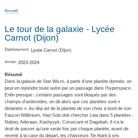
principale
Accueil
Actualités
MATh.en.JEANS ?
Régions et Ateliers
Créer, gérer un atelier
Sujets/Publications
Congrès
Accueil
Fil
d'Ariane
Le tour de la galaxie - Lycée
Carnot (Dijon)
Établissement
Lycée Carnot (Dijon)
Année
2023-2024
Résumé
Dans la galaxie de Star Wa.rs, à partir d'une planète donnée, on
peut en rejoindre toute autre par un passage dans l'hyperspace.
Enfin presque : certains passages sont bloqués par des
champs d'astéroïdes, on dit alors que ces planètes sont «
distantes ». Au dép art de la planète de son choix à bord de son
Faucon Millénium, Han Solo doit chercher Leia dans 5 planètes :
Naboo, Aderaan, Kashyyyk, Coruscant et Dagobah. Il n'a le
droit de passer qu'une seule fois par chaque planète, avant de
revenir à la case du départ, les chasseurs Tie étant à ses