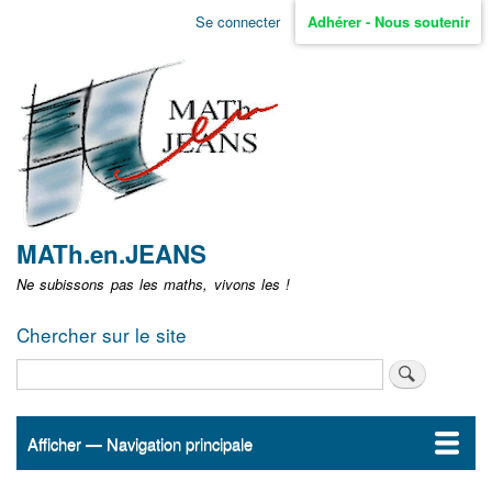
Aller
Se connecter
Adhérer - Nous soutenir
Menu
au
contenu
user
principal
non
identifié
MATh.en.JEANS
Ne subissons pas les maths, vivons les !
Chercher sur le site
Rechercher
Afficher — Navigation principale
Navigation