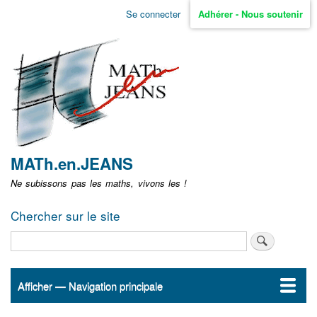
Aller
Se connecter
Adhérer - Nous soutenir
Menu
au
contenu
user
principal
non
identifié
MATh.en.JEANS
Ne subissons pas les maths, vivons les !
Chercher sur le site
Rechercher
Afficher — Navigation principale
Navigation