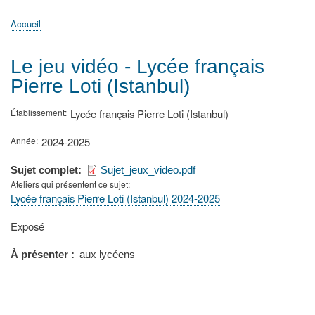
principale
Accueil
Actualités
MATh.en.JEANS ?
Régions et Ateliers
Créer, gérer un atelier
Sujets/Publications
Congrès
Accueil
Fil
d'Ariane
Le jeu vidéo - Lycée français
Pierre Loti (Istanbul)
Établissement
Lycée français Pierre Loti (Istanbul)
Année
2024-2025
Sujet complet
Sujet_jeux_video.pdf
Ateliers qui présentent ce sujet
Lycée français Pierre Loti (Istanbul) 2024-2025
Type
Exposé
de
présentation
À présenter
aux lycéens
au
congrès