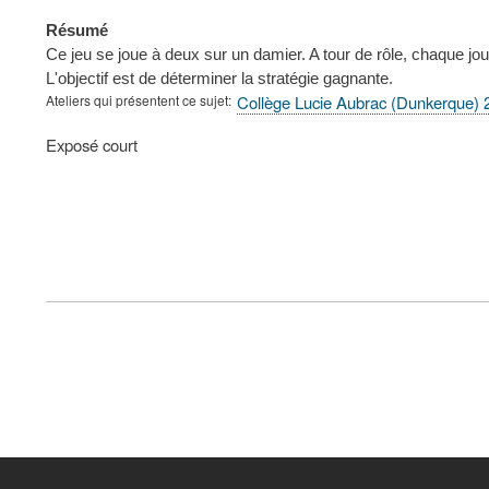
Résumé
Ce jeu se joue à deux sur un damier. A tour de rôle, chaque jou
L'objectif est de déterminer la stratégie gagnante.
Ateliers qui présentent ce sujet
Collège Lucie Aubrac (Dunkerque)
Type
Exposé court
de
présentation
au
congrès
FOOTER
MENU