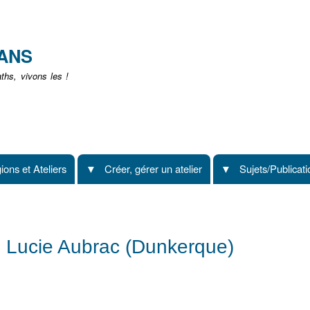
Aller
au
contenu
EANS
principal
hs, vivons les !
ions et Ateliers
Créer, gérer un atelier
Sujets/Publicat
ge Lucie Aubrac (Dunkerque)