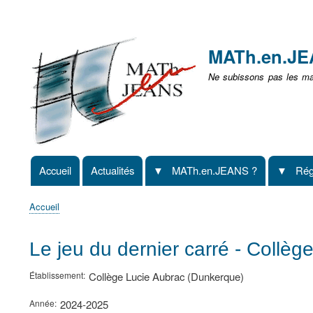
Menu
user
MATh.en.J
non
Ne subissons pas les mat
identifié
Accueil
Actualités
MATh.en.JEANS ?
Rég
Navigation
principale
Accueil
Fil
d'Ariane
Le jeu du dernier carré - Collè
Établissement
Collège Lucie Aubrac (Dunkerque)
Année
2024-2025