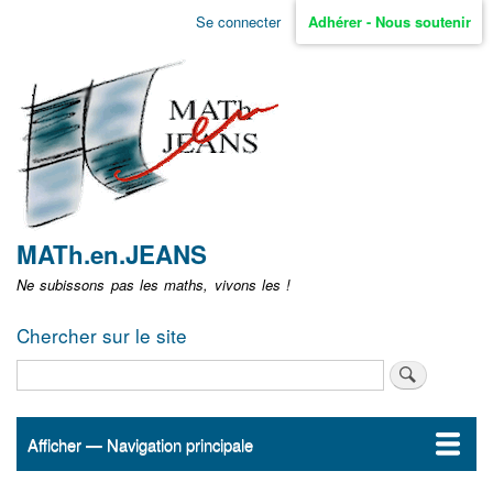
Aller
Se connecter
Adhérer - Nous soutenir
Menu
au
contenu
user
principal
non
identifié
MATh.en.JEANS
Ne subissons pas les maths, vivons les !
Chercher sur le site
Rechercher
Afficher — Navigation principale
Navigation