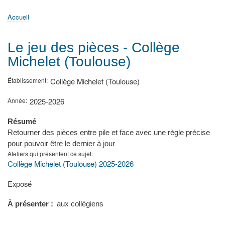
principale
Accueil
Actualités
MATh.en.JEANS ?
Régions et Ateliers
Créer, gérer un atelier
Sujets/Publications
Congrès
Accueil
Fil
d'Ariane
Le jeu des pièces - Collège
Michelet (Toulouse)
Établissement
Collège Michelet (Toulouse)
Année
2025-2026
Résumé
Retourner des pièces entre pile et face avec une règle précise
pour pouvoir être le dernier à jour
Ateliers qui présentent ce sujet
Collège Michelet (Toulouse) 2025-2026
Type
Exposé
de
présentation
À présenter
aux collégiens
au
congrès