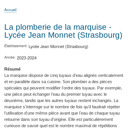
principale
Accueil
Actualités
MATh.en.JEANS ?
Régions et Ateliers
Créer, gérer un atelier
Sujets/Publications
Congrès
Accueil
Fil
d'Ariane
La plomberie de la marquise -
Lycée Jean Monnet (Strasbourg)
Établissement
Lycée Jean Monnet (Strasbourg)
Année
2023-2024
Résumé
La marquise dispose de cinq tuyaux d'eau alignés verticalement
et en parallèle dans sa cuisine. Son plombier a des pièces
spéciales qui peuvent modifier l'ordre des tuyaux. Par exemple,
une pièce peut échanger l'eau du premier tuyau avec le
deuxième, tandis que les autres tuyaux restent inchangés. La
marquise s'interroge sur le nombre de fois qu'il faudrait répéter
l'utilisation d'une même pièce avant que l'eau de chaque tuyau
retourne dans son tuyau d'origine. Elle est particulièrement
curieuse de savoir quel est le nombre maximal de répétitions