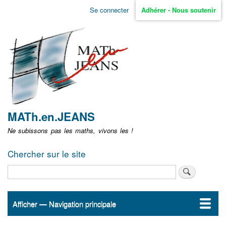
Aller
Se connecter
Adhérer - Nous soutenir
Menu
au
contenu
user
principal
non
identifié
MATh.en.JEANS
Ne subissons pas les maths, vivons les !
Chercher sur le site
Rechercher
Afficher — Navigation principale
Navigation