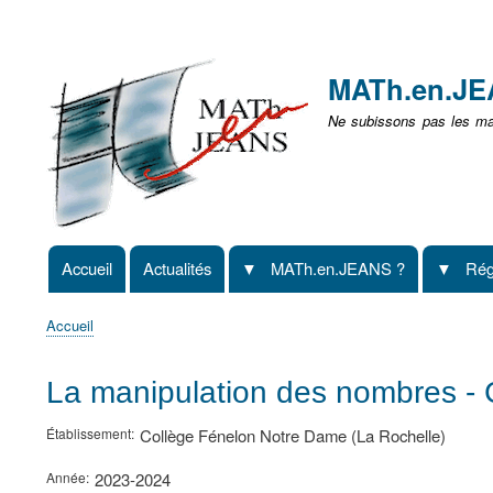
Menu
user
MATh.en.J
non
Ne subissons pas les mat
identifié
Accueil
Actualités
MATh.en.JEANS ?
Rég
Navigation
principale
Accueil
Fil
d'Ariane
La manipulation des nombres - 
Établissement
Collège Fénelon Notre Dame (La Rochelle)
Année
2023-2024