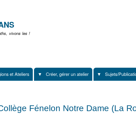
Aller
au
contenu
EANS
principal
hs, vivons les !
ions et Ateliers
Créer, gérer un atelier
Sujets/Publicat
Collège Fénelon Notre Dame (La Ro