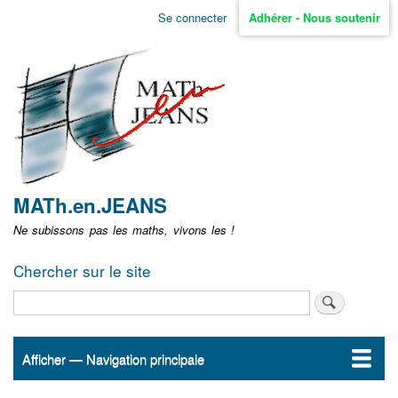
Aller
Se connecter
Adhérer - Nous soutenir
Menu
au
contenu
user
principal
non
identifié
MATh.en.JEANS
Ne subissons pas les maths, vivons les !
Chercher sur le site
Rechercher
Afficher — Navigation principale
Navigation