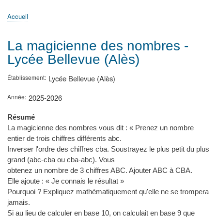
principale
Accueil
Actualités
MATh.en.JEANS ?
Régions et Ateliers
Créer, gérer un atelier
Sujets/Publications
Congrès
Accueil
Fil
d'Ariane
La magicienne des nombres -
Lycée Bellevue (Alès)
Établissement
Lycée Bellevue (Alès)
Année
2025-2026
Résumé
La magicienne des nombres vous dit : « Prenez un nombre
entier de trois chiffres différents abc.
Inverser l'ordre des chiffres cba. Soustrayez le plus petit du plus
grand (abc-cba ou cba-abc). Vous
obtenez un nombre de 3 chiffres ABC. Ajouter ABC à CBA.
Elle ajoute : « Je connais le résultat »
Pourquoi ? Expliquez mathématiquement qu'elle ne se trompera
jamais.
Si au lieu de calculer en base 10, on calculait en base 9 que