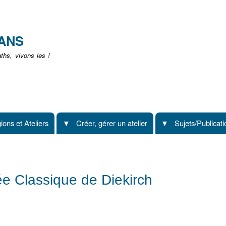
Aller
au
contenu
EANS
principal
hs, vivons les !
ions et Ateliers
Créer, gérer un atelier
Sujets/Publicat
ée Classique de Diekirch