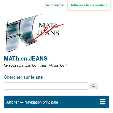
Aller
Se connecter
Adhérer - Nous soutenir
Menu
au
contenu
user
principal
non
identifié
MATh.en.JEANS
Ne subissons pas les maths, vivons les !
Chercher sur le site
Rechercher
Afficher — Navigation principale
Navigation