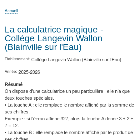
principale
Accueil
Actualités
MATh.en.JEANS ?
Régions et Ateliers
Créer, gérer un atelier
Sujets/Publications
Congrès
Accueil
Fil
d'Ariane
La calculatrice magique -
Collège Langevin Wallon
(Blainville sur l'Eau)
Établissement
Collège Langevin Wallon (Blainville sur l'Eau)
Année
2025-2026
Résumé
On dispose d’une calculatrice un peu particulière : elle n’a que
deux touches spéciales.
• La touche A : elle remplace le nombre affiché par la somme de
ses chiffres.
Exemple : si l’écran affiche 327, alors la touche A donne 3 + 2 +
7 = 12.
• La touche B : elle remplace le nombre affiché par le produit de
ses chiffres.