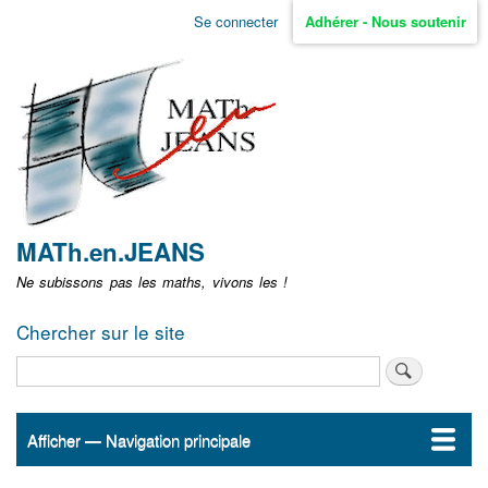
Aller
Se connecter
Adhérer - Nous soutenir
Menu
au
contenu
user
principal
non
identifié
MATh.en.JEANS
Ne subissons pas les maths, vivons les !
Chercher sur le site
Rechercher
Afficher — Navigation principale
Navigation