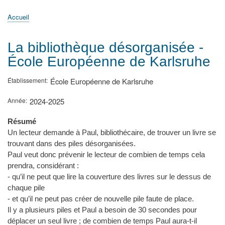
principale
Accueil
Actualités
MATh.en.JEANS ?
Régions et Ateliers
Créer, gérer un atelier
Sujets/Publications
Congrès
Accueil
Fil
d'Ariane
La bibliothèque désorganisée -
École Européenne de Karlsruhe
Établissement
École Européenne de Karlsruhe
Année
2024-2025
Résumé
Un lecteur demande à Paul, bibliothécaire, de trouver un livre se
trouvant dans des piles désorganisées.
Paul veut donc prévenir le lecteur de combien de temps cela
prendra, considérant :
- qu’il ne peut que lire la couverture des livres sur le dessus de
chaque pile
- et qu’il ne peut pas créer de nouvelle pile faute de place.
Il y a plusieurs piles et Paul a besoin de 30 secondes pour
déplacer un seul livre ; de combien de temps Paul aura-t-il