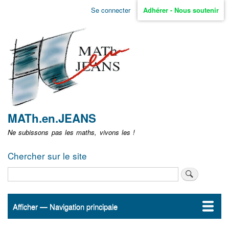
Aller
Se connecter
Adhérer - Nous soutenir
Menu
au
contenu
user
principal
non
identifié
MATh.en.JEANS
Ne subissons pas les maths, vivons les !
Chercher sur le site
Rechercher
Afficher — Navigation principale
Navigation