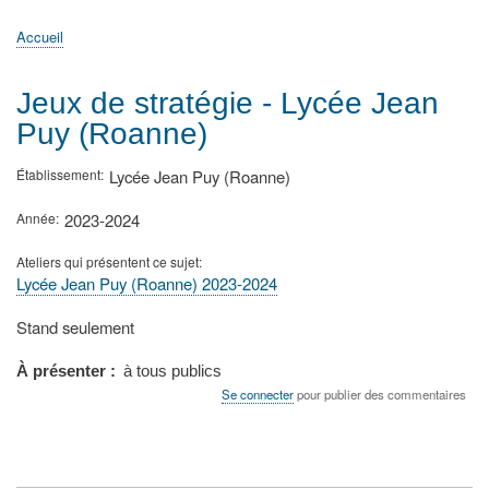
principale
Accueil
Actualités
MATh.en.JEANS ?
Régions et Ateliers
Créer, gérer un atelier
Sujets/Publications
Congrès
Accueil
Fil
d'Ariane
Jeux de stratégie - Lycée Jean
Puy (Roanne)
Établissement
Lycée Jean Puy (Roanne)
Année
2023-2024
Ateliers qui présentent ce sujet
Lycée Jean Puy (Roanne) 2023-2024
Type
Stand seulement
de
présentation
À présenter
à tous publics
au
Se connecter
pour publier des commentaires
congrès