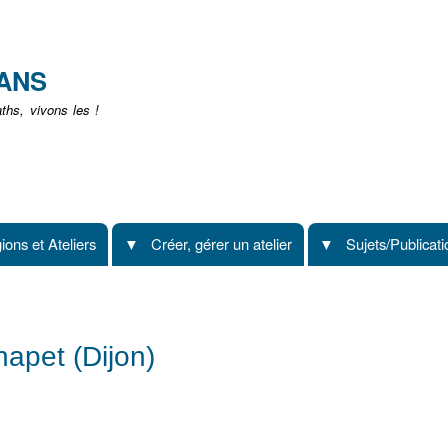
Aller
au
contenu
EANS
principal
hs, vivons les !
ions et Ateliers
Créer, gérer un atelier
Sujets/Publicat
apet (Dijon)