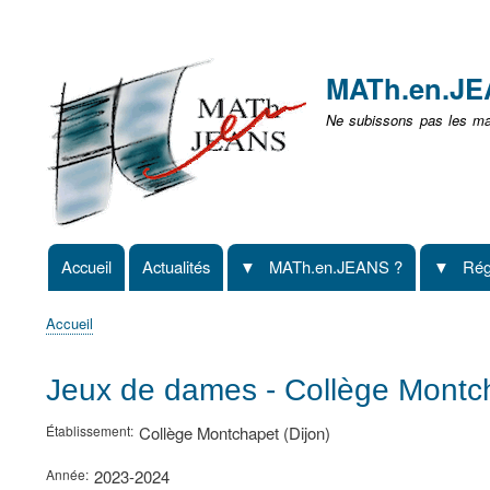
Menu
user
MATh.en.J
non
Ne subissons pas les mat
identifié
Accueil
Actualités
MATh.en.JEANS ?
Rég
Navigation
principale
Accueil
Fil
d'Ariane
Jeux de dames - Collège Montch
Établissement
Collège Montchapet (Dijon)
Année
2023-2024