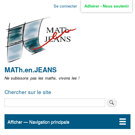
Aller
Se connecter
Adhérer - Nous soutenir
Menu
au
contenu
user
principal
non
identifié
MATh.en.JEANS
Ne subissons pas les maths, vivons les !
Chercher sur le site
Rechercher
Afficher — Navigation principale
Navigation