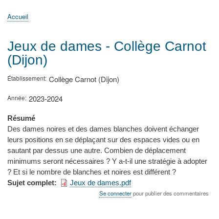
principale
Accueil
Actualités
MATh.en.JEANS ?
Régions et Ateliers
Créer, gérer un atelier
Sujets/Publications
Congrès
Accueil
Fil
d'Ariane
Jeux de dames - Collège Carnot
(Dijon)
Établissement
Collège Carnot (Dijon)
Année
2023-2024
Résumé
Des dames noires et des dames blanches doivent échanger
leurs positions en se déplaçant sur des espaces vides ou en
sautant par dessus une autre. Combien de déplacement
minimums seront nécessaires ? Y a-t-il une stratégie à adopter
? Et si le nombre de blanches et noires est différent ?
Sujet complet
Jeux de dames.pdf
Se connecter
pour publier des commentaires