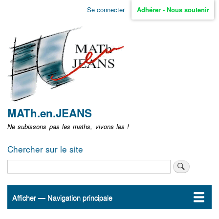
Aller
Se connecter
Adhérer - Nous soutenir
Menu
au
contenu
user
principal
non
identifié
MATh.en.JEANS
Ne subissons pas les maths, vivons les !
Chercher sur le site
Rechercher
Afficher — Navigation principale
Navigation