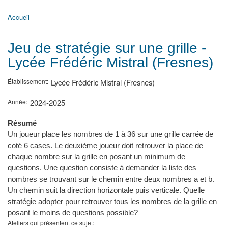
principale
Accueil
Actualités
MATh.en.JEANS ?
Régions et Ateliers
Créer, gérer un atelier
Sujets/Publications
Congrès
Accueil
Fil
d'Ariane
Jeu de stratégie sur une grille -
Lycée Frédéric Mistral (Fresnes)
Établissement
Lycée Frédéric Mistral (Fresnes)
Année
2024-2025
Résumé
Un joueur place les nombres de 1 à 36 sur une grille carrée de
coté 6 cases. Le deuxième joueur doit retrouver la place de
chaque nombre sur la grille en posant un minimum de
questions. Une question consiste à demander la liste des
nombres se trouvant sur le chemin entre deux nombres a et b.
Un chemin suit la direction horizontale puis verticale. Quelle
stratégie adopter pour retrouver tous les nombres de la grille en
posant le moins de questions possible?
Ateliers qui présentent ce sujet