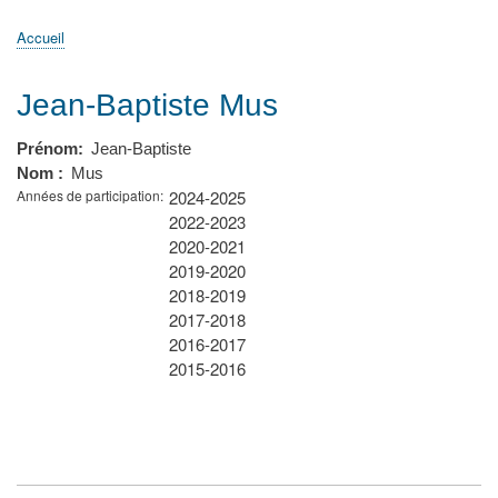
principale
Accueil
Actualités
MATh.en.JEANS ?
Régions et Ateliers
Créer, gérer un atelier
Sujets/Publications
Congrès
Accueil
Fil
d'Ariane
Jean-Baptiste Mus
Prénom
Jean-Baptiste
Nom
Mus
Années de participation
2024-2025
2022-2023
2020-2021
2019-2020
2018-2019
2017-2018
2016-2017
2015-2016