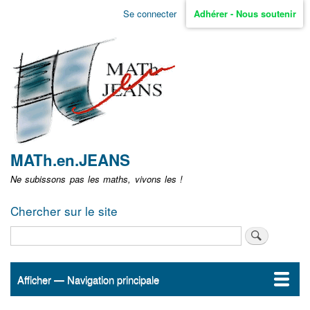
Aller
Se connecter
Adhérer - Nous soutenir
Menu
au
contenu
user
principal
non
identifié
MATh.en.JEANS
Ne subissons pas les maths, vivons les !
Chercher sur le site
Rechercher
Afficher — Navigation principale
Navigation