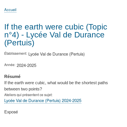
principale
Accueil
Actualités
MATh.en.JEANS ?
Régions et Ateliers
Créer, gérer un atelier
Sujets/Publications
Congrès
Accueil
Fil
d'Ariane
If the earth were cubic (Topic
n°4) - Lycée Val de Durance
(Pertuis)
Établissement
Lycée Val de Durance (Pertuis)
Année
2024-2025
Résumé
If the earth were cubic, what would be the shortest paths
between two points?
Ateliers qui présentent ce sujet
Lycée Val de Durance (Pertuis) 2024-2025
Type
Exposé
de
présentation
au