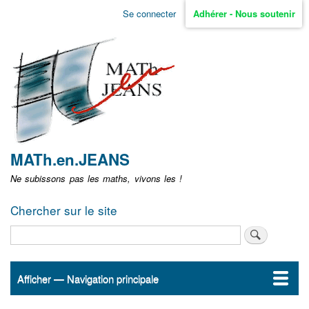
Aller
Se connecter
Adhérer - Nous soutenir
Menu
au
contenu
user
principal
non
identifié
MATh.en.JEANS
Ne subissons pas les maths, vivons les !
Chercher sur le site
Rechercher
Afficher — Navigation principale
Navigation