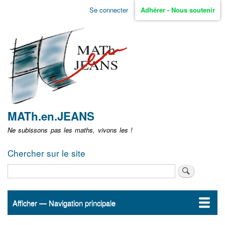
Aller
Se connecter
Adhérer - Nous soutenir
Menu
au
contenu
user
principal
non
identifié
MATh.en.JEANS
Ne subissons pas les maths, vivons les !
Chercher sur le site
Rechercher
Afficher — Navigation principale
Navigation