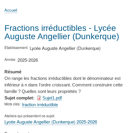
principale
Accueil
Actualités
MATh.en.JEANS ?
Régions et Ateliers
Créer, gérer un atelier
Sujets/Publications
Congrès
Accueil
Fil
d'Ariane
Fractions irréductibles - Lycée
Auguste Angellier (Dunkerque)
Établissement
Lycée Auguste Angellier (Dunkerque)
Année
2025-2026
Résumé
On range les fractions irréductibles dont le dénominateur est
inférieur à n dans l'ordre croissant. Comment construire cette
famille ? Quelles sont leurs propriétés ?
Sujet complet
Sujet1.pdf
Mots clés
fraction irréductible
Ateliers qui présentent ce sujet
Lycée Auguste Angellier (Dunkerque) 2025-2026
Type