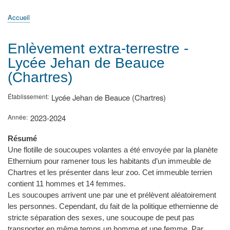
principale
Accueil
Actualités
MATh.en.JEANS ?
Régions et Ateliers
Créer, gérer un atelier
Sujets/Publications
Congrès
Accueil
Fil
d'Ariane
Enlèvement extra-terrestre -
Lycée Jehan de Beauce
(Chartres)
Établissement
Lycée Jehan de Beauce (Chartres)
Année
2023-2024
Résumé
Une flotille de soucoupes volantes a été envoyée par la planète
Ethernium pour ramener tous les habitants d’un immeuble de
Chartres et les présenter dans leur zoo. Cet immeuble terrien
contient 11 hommes et 14 femmes.
Les soucoupes arrivent une par une et prélèvent aléatoirement
les personnes. Cependant, du fait de la politique ethernienne de
stricte séparation des sexes, une soucoupe de peut pas
transporter en même temps un homme et une femme. Par