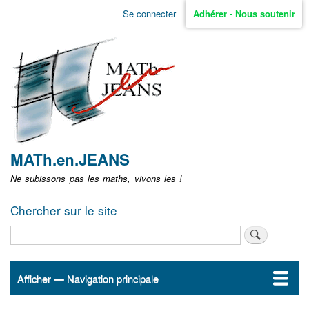
Aller
Se connecter
Adhérer - Nous soutenir
Menu
au
contenu
user
principal
non
identifié
MATh.en.JEANS
Ne subissons pas les maths, vivons les !
Chercher sur le site
Rechercher
Afficher — Navigation principale
Navigation