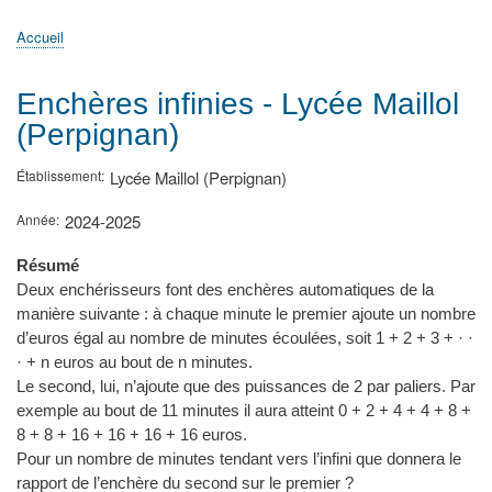
principale
Accueil
Actualités
MATh.en.JEANS ?
Régions et Ateliers
Créer, gérer un atelier
Sujets/Publications
Congrès
Accueil
Fil
d'Ariane
Enchères infinies - Lycée Maillol
(Perpignan)
Établissement
Lycée Maillol (Perpignan)
Année
2024-2025
Résumé
Deux enchérisseurs font des enchères automatiques de la
manière suivante : à chaque minute le premier ajoute un nombre
d’euros égal au nombre de minutes écoulées, soit 1 + 2 + 3 + · ·
· + n euros au bout de n minutes.
Le second, lui, n’ajoute que des puissances de 2 par paliers. Par
exemple au bout de 11 minutes il aura atteint 0 + 2 + 4 + 4 + 8 +
8 + 8 + 16 + 16 + 16 + 16 euros.
Pour un nombre de minutes tendant vers l’infini que donnera le
rapport de l’enchère du second sur le premier ?