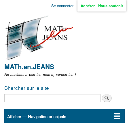
Aller
Se connecter
Adhérer - Nous soutenir
Menu
au
contenu
user
principal
non
identifié
MATh.en.JEANS
Ne subissons pas les maths, vivons les !
Chercher sur le site
Rechercher
Afficher — Navigation principale
Navigation