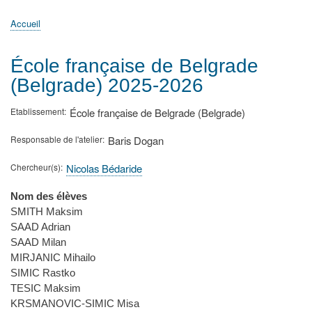
principale
Accueil
Actualités
MATh.en.JEANS ?
Régions et Ateliers
Créer, gérer un atelier
Sujets/Publications
Congrès
Accueil
Fil
d'Ariane
École française de Belgrade
(Belgrade) 2025-2026
Etablissement
École française de Belgrade (Belgrade)
Responsable de l'atelier
Baris Dogan
Chercheur(s)
Nicolas Bédaride
Nom des élèves
SMITH Maksim
SAAD Adrian
SAAD Milan
MIRJANIC Mihailo
SIMIC Rastko
TESIC Maksim
KRSMANOVIC-SIMIC Misa