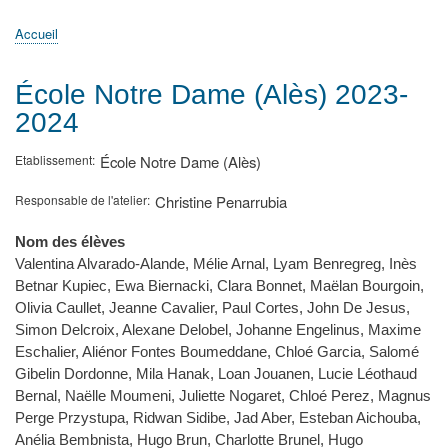
principale
Accueil
Actualités
MATh.en.JEANS ?
Régions et Ateliers
Créer, gérer un atelier
Sujets/Publications
Congrès
Accueil
Fil
d'Ariane
École Notre Dame (Alès) 2023-
2024
Etablissement
École Notre Dame (Alès)
Responsable de l'atelier
Christine Penarrubia
Nom des élèves
Valentina Alvarado-Alande, Mélie Arnal, Lyam Benregreg, Inès
Betnar Kupiec, Ewa Biernacki, Clara Bonnet, Maëlan Bourgoin,
Olivia Caullet, Jeanne Cavalier, Paul Cortes, John De Jesus,
Simon Delcroix, Alexane Delobel, Johanne Engelinus, Maxime
Eschalier, Aliénor Fontes Boumeddane, Chloé Garcia, Salomé
Gibelin Dordonne, Mila Hanak, Loan Jouanen, Lucie Léothaud
Bernal, Naëlle Moumeni, Juliette Nogaret, Chloé Perez, Magnus
Perge Przystupa, Ridwan Sidibe, Jad Aber, Esteban Aichouba,
Anélia Bembnista, Hugo Brun, Charlotte Brunel, Hugo