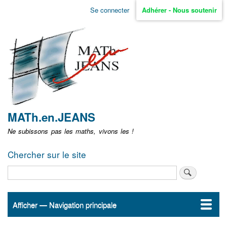
Aller
Se connecter
Adhérer - Nous soutenir
Menu
au
contenu
user
principal
non
identifié
MATh.en.JEANS
Ne subissons pas les maths, vivons les !
Chercher sur le site
Rechercher
Afficher — Navigation principale
Navigation