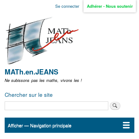
Aller
Se connecter
Adhérer - Nous soutenir
Menu
au
contenu
user
principal
non
identifié
MATh.en.JEANS
Ne subissons pas les maths, vivons les !
Chercher sur le site
Rechercher
Afficher — Navigation principale
Navigation