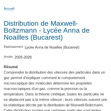
principale
Accueil
Actualités
MATh.en.JEANS ?
Régions et Ateliers
Créer, gérer un atelier
Sujets/Publications
Congrès
Accueil
Fil
d'Ariane
Distribution de Maxwell-
Boltzmann - Lycée Anna de
Noailles (Bucarest)
Établissement
Lycée Anna de Noailles (Bucarest)
Année
2025-2026
Résumé
Comprendre la distribution des vitesses des particules dans un
gaz permet d’expliquer comment le comportement
microscopique des molécules détermine les propriétés
macroscopiques d’un gaz, comme la pression ou la
température. Dans la théorie cinétique, toutes les particules ne
se déplacent pas à la même vitesse : leurs vitesses suivent une
loi statistique décrite par la distribution de Maxwell-Boltzmann.
Cette distribution montre que certaines particules sont lentes,