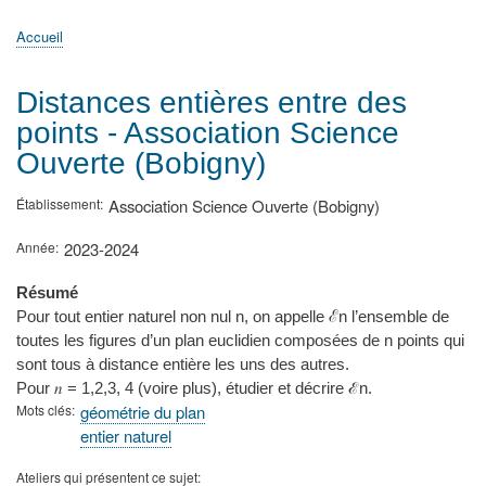
principale
Accueil
Actualités
MATh.en.JEANS ?
Régions et Ateliers
Créer, gérer un atelier
Sujets/Publications
Congrès
Accueil
Fil
d'Ariane
Distances entières entre des
points - Association Science
Ouverte (Bobigny)
Établissement
Association Science Ouverte (Bobigny)
Année
2023-2024
Résumé
Pour tout entier naturel non nul n, on appelle ℰn l’ensemble de
toutes les figures d’un plan euclidien composées de n points qui
sont tous à distance entière les uns des autres.
Pour 𝑛 = 1,2,3, 4 (voire plus), étudier et décrire ℰn.
Mots clés
géométrie du plan
entier naturel
Ateliers qui présentent ce sujet