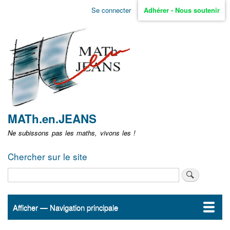
Aller
Se connecter
Adhérer - Nous soutenir
Menu
au
contenu
user
principal
non
identifié
MATh.en.JEANS
Ne subissons pas les maths, vivons les !
Chercher sur le site
Rechercher
Afficher — Navigation principale
Navigation