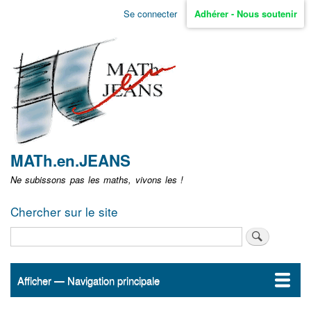
Aller
Se connecter
Adhérer - Nous soutenir
Menu
au
contenu
user
principal
non
identifié
MATh.en.JEANS
Ne subissons pas les maths, vivons les !
Chercher sur le site
Rechercher
Afficher — Navigation principale
Navigation