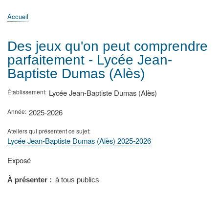
principale
Accueil
Actualités
MATh.en.JEANS ?
Régions et Ateliers
Créer, gérer un atelier
Sujets/Publications
Congrès
Accueil
Fil
d'Ariane
Des jeux qu'on peut comprendre
parfaitement - Lycée Jean-
Baptiste Dumas (Alès)
Établissement
Lycée Jean-Baptiste Dumas (Alès)
Année
2025-2026
Ateliers qui présentent ce sujet
Lycée Jean-Baptiste Dumas (Alès) 2025-2026
Type
Exposé
de
présentation
À présenter
à tous publics
au
congrès