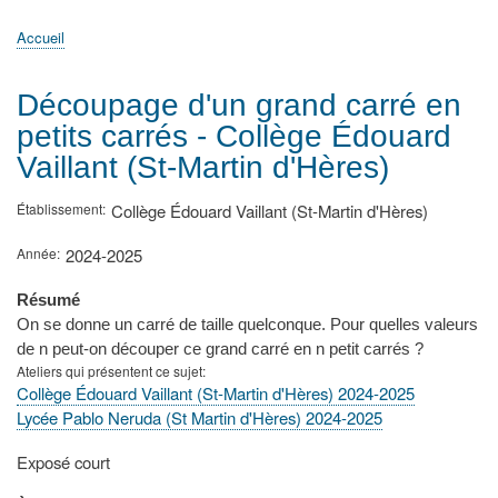
principale
Accueil
Actualités
MATh.en.JEANS ?
Régions et Ateliers
Créer, gérer un atelier
Sujets/Publications
Congrès
Accueil
Fil
d'Ariane
Découpage d'un grand carré en
petits carrés - Collège Édouard
Vaillant (St-Martin d'Hères)
Établissement
Collège Édouard Vaillant (St-Martin d'Hères)
Année
2024-2025
Résumé
On se donne un carré de taille quelconque. Pour quelles valeurs
de n peut-on découper ce grand carré en n petit carrés ?
Ateliers qui présentent ce sujet
Collège Édouard Vaillant (St-Martin d'Hères) 2024-2025
Lycée Pablo Neruda (St Martin d'Hères) 2024-2025
Type
Exposé court
de