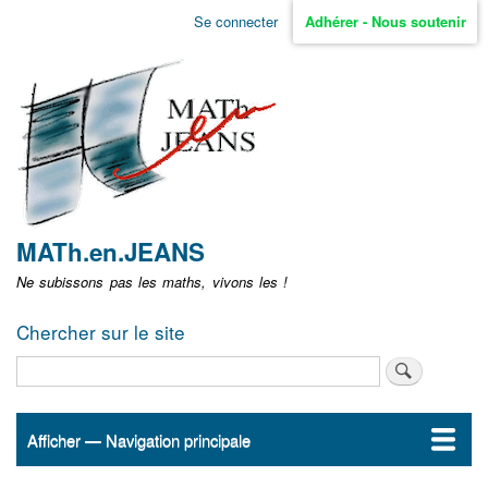
Aller
Se connecter
Adhérer - Nous soutenir
Menu
au
contenu
user
principal
non
identifié
MATh.en.JEANS
Ne subissons pas les maths, vivons les !
Chercher sur le site
Rechercher
Afficher — Navigation principale
Navigation