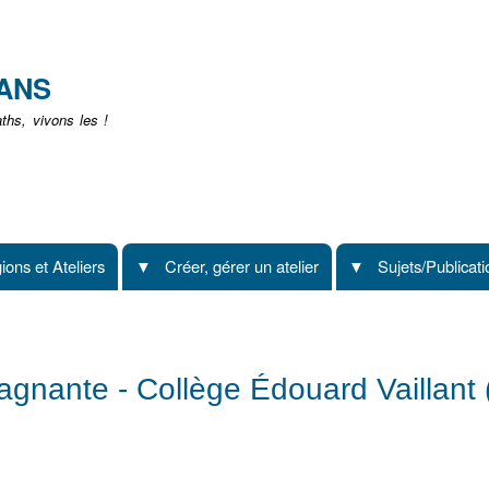
Aller
au
contenu
EANS
principal
hs, vivons les !
ions et Ateliers
Créer, gérer un atelier
Sujets/Publicat
agnante - Collège Édouard Vaillant 