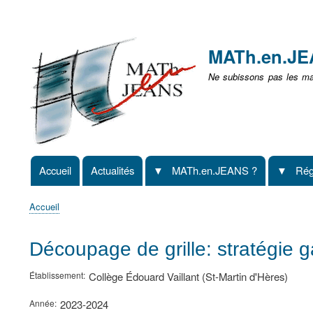
Menu
user
MATh.en.J
non
Ne subissons pas les mat
identifié
Accueil
Actualités
MATh.en.JEANS ?
Rég
Navigation
principale
Accueil
Fil
d'Ariane
Découpage de grille: stratégie g
Établissement
Collège Édouard Vaillant (St-Martin d'Hères)
Année
2023-2024