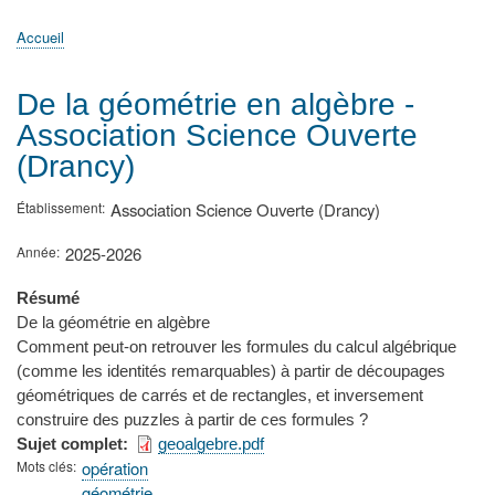
principale
Accueil
Actualités
MATh.en.JEANS ?
Régions et Ateliers
Créer, gérer un atelier
Sujets/Publications
Congrès
Accueil
Fil
d'Ariane
De la géométrie en algèbre -
Association Science Ouverte
(Drancy)
Établissement
Association Science Ouverte (Drancy)
Année
2025-2026
Résumé
De la géométrie en algèbre
Comment peut-on retrouver les formules du calcul algébrique
(comme les identités remarquables) à partir de découpages
géométriques de carrés et de rectangles, et inversement
construire des puzzles à partir de ces formules ?
Sujet complet
geoalgebre.pdf
Mots clés
opération
géométrie