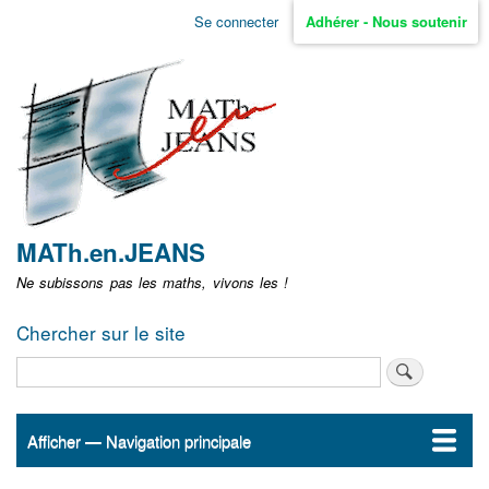
Aller
Se connecter
Adhérer - Nous soutenir
Menu
au
contenu
user
principal
non
identifié
MATh.en.JEANS
Ne subissons pas les maths, vivons les !
Chercher sur le site
Rechercher
Afficher — Navigation principale
Navigation