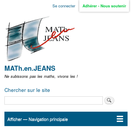
Aller
Se connecter
Adhérer - Nous soutenir
Menu
au
contenu
user
principal
non
identifié
MATh.en.JEANS
Ne subissons pas les maths, vivons les !
Chercher sur le site
Rechercher
Afficher — Navigation principale
Navigation