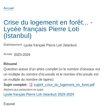
principale
Accueil
Actualités
MATh.en.JEANS ?
Régions et Ateliers
Créer, gérer un atelier
Sujets/Publications
Congrès
Accueil
Fil
d'Ariane
Crise du logement en forêt... -
Lycée français Pierre Loti
(Istanbul)
Établissement
Lycée français Pierre Loti (Istanbul)
Année
2023-2024
Résumé
Question autour d'un arbre complet (si le nombre d'oiseaux est
un multiple du nombre d'écureuils et le nombre d’écureuils est
un multiple du nombre de lapins)
Sujet complet
sujet4_crise_du_logement_en_foret.pdf
Ateliers qui présentent ce sujet
Lycée français Pierre Loti (Istanbul) 2023-2024
Type
Exposé