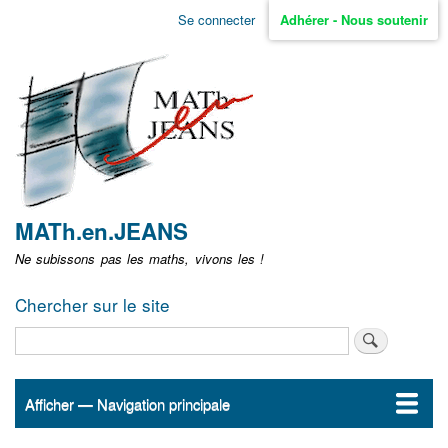
Aller
Se connecter
Adhérer - Nous soutenir
Menu
au
contenu
user
principal
non
identifié
MATh.en.JEANS
Ne subissons pas les maths, vivons les !
Chercher sur le site
Rechercher
Afficher — Navigation principale
Navigation