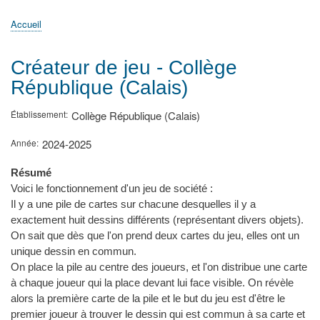
principale
Accueil
Actualités
MATh.en.JEANS ?
Régions et Ateliers
Créer, gérer un atelier
Sujets/Publications
Congrès
Accueil
Fil
d'Ariane
Créateur de jeu - Collège
République (Calais)
Établissement
Collège République (Calais)
Année
2024-2025
Résumé
Voici le fonctionnement d'un jeu de société :
Il y a une pile de cartes sur chacune desquelles il y a
exactement huit dessins différents (représentant divers objets).
On sait que dès que l'on prend deux cartes du jeu, elles ont un
unique dessin en commun.
On place la pile au centre des joueurs, et l'on distribue une carte
à chaque joueur qui la place devant lui face visible. On révèle
alors la première carte de la pile et le but du jeu est d'être le
premier joueur à trouver le dessin qui est commun à sa carte et