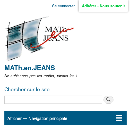
Aller
Se connecter
Adhérer - Nous soutenir
Menu
au
contenu
user
principal
non
identifié
MATh.en.JEANS
Ne subissons pas les maths, vivons les !
Chercher sur le site
Rechercher
Afficher — Navigation principale
Navigation