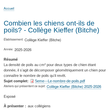
principale
Accueil
Actualités
MATh.en.JEANS ?
Régions et Ateliers
Créer, gérer un atelier
Sujets/Publications
Congrès
Accueil
Fil
d'Ariane
Combien les chiens ont-ils de
poils? - Collège Kieffer (Bitche)
Établissement
Collège Kieffer (Bitche)
Année
2025-2026
Résumé
La densité de poils au cm² pour deux types de chien étant
donnée, il s'agit de décomposer géométriquement un chien pour
connaître le nombre de poils qu'il revêt.
Sujet complet
5eme---Le-nombre-de-poils.pdf
Ateliers qui présentent ce sujet
Collège Kieffer (Bitche) 2025-2026
Type
Exposé
de
présentation
À présenter
aux collégiens
au