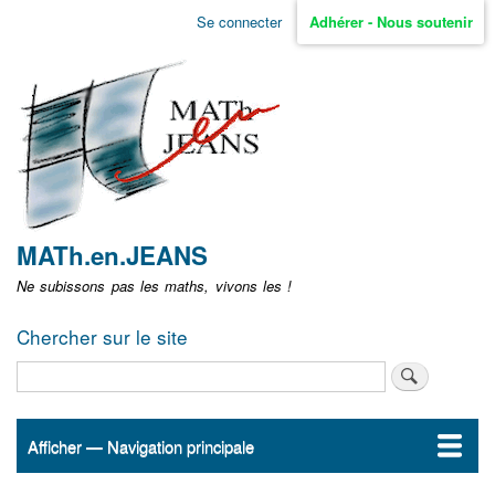
Aller
Se connecter
Adhérer - Nous soutenir
Menu
au
contenu
user
principal
non
identifié
MATh.en.JEANS
Ne subissons pas les maths, vivons les !
Chercher sur le site
Rechercher
Afficher — Navigation principale
Navigation