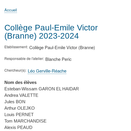
principale
Accueil
Actualités
MATh.en.JEANS ?
Régions et Ateliers
Créer, gérer un atelier
Sujets/Publications
Congrès
Accueil
Fil
d'Ariane
Collège Paul-Emile Victor
(Branne) 2023-2024
Etablissement
Collège Paul-Emile Victor (Branne)
Responsable de l'atelier
Blanche Peric
Chercheur(s)
Léo Gerville-Réache
Nom des élèves
Esteban-Wissam GARON EL HAIDAR
Andrea VALETTE
Jules BON
Arthur OLEJKO
Louis PERNET
Tom MARCHANDISE
Alexis PEAUD