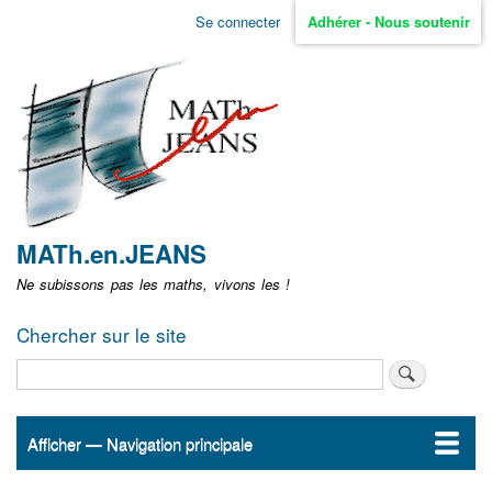
Aller
Se connecter
Adhérer - Nous soutenir
Menu
au
contenu
user
principal
non
identifié
MATh.en.JEANS
Ne subissons pas les maths, vivons les !
Chercher sur le site
Rechercher
Afficher — Navigation principale
Navigation