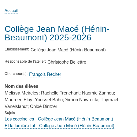
principale
Accueil
Actualités
MATh.en.JEANS ?
Régions et Ateliers
Créer, gérer un atelier
Sujets/Publications
Congrès
Accueil
Fil
d'Ariane
Collège Jean Macé (Hénin-
Beaumont) 2025-2026
Etablissement
Collège Jean Macé (Hénin-Beaumont)
Responsable de l'atelier
Christophe Bellettre
Chercheur(s)
François Recher
Nom des élèves
Melissa Meireles; Rachelle Trenchant; Naomie Zannou;
Maureen Eloy; Youssef Bahri; Simon Nawrocki; Thymael
Vanelslandt; Chloé Dintzer
Sujets
Les coccinelles - Collège Jean Macé (Hénin-Beaumont)
Et la lumière fut - Collège Jean Macé (Hénin-Beaumont)