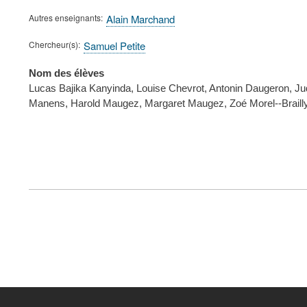
Autres enseignants
Alain Marchand
Chercheur(s)
Samuel Petite
Nom des élèves
Lucas Bajika Kanyinda, Louise Chevrot, Antonin Daugeron, Judi
Manens, Harold Maugez, Margaret Maugez, Zoé Morel--Brailly
FOOTER
MENU