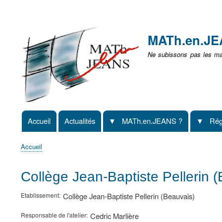
Menu
user
MATh.en.J
non
Ne subissons pas les mat
identifié
Accueil
Actualités
MATh.en.JEANS ?
Rég
Navigation
principale
Accueil
Fil
d'Ariane
Collège Jean-Baptiste Pellerin
Etablissement
Collège Jean-Baptiste Pellerin (Beauvais)
Responsable de l'atelier
Cedric Marlière