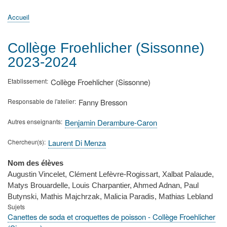
principale
Accueil
Actualités
MATh.en.JEANS ?
Régions et Ateliers
Créer, gérer un atelier
Sujets/Publications
Congrès
Accueil
Fil
d'Ariane
Collège Froehlicher (Sissonne)
2023-2024
Etablissement
Collège Froehlicher (Sissonne)
Responsable de l'atelier
Fanny Bresson
Autres enseignants
Benjamin Derambure-Caron
Chercheur(s)
Laurent Di Menza
Nom des élèves
Augustin Vincelet, Clément Lefèvre-Rogissart, Xalbat Palaude,
Matys Brouardelle, Louis Charpantier, Ahmed Adnan, Paul
Butynski, Mathis Majchrzak, Malicia Paradis, Mathias Lebland
Sujets
Canettes de soda et croquettes de poisson - Collège Froehlicher