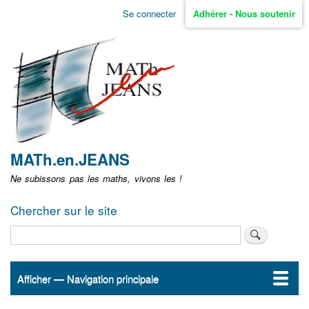
Aller
Se connecter
Adhérer - Nous soutenir
Menu
au
contenu
user
principal
non
identifié
MATh.en.JEANS
Ne subissons pas les maths, vivons les !
Chercher sur le site
Rechercher
Afficher — Navigation principale
Navigation