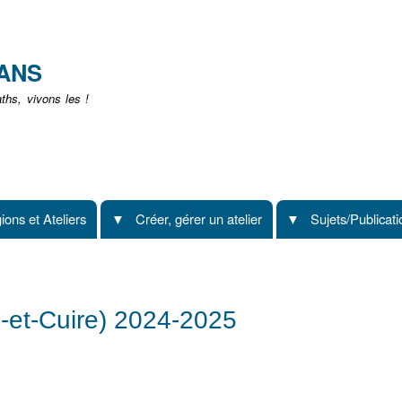
Aller
au
contenu
EANS
principal
hs, vivons les !
ions et Ateliers
Créer, gérer un atelier
Sujets/Publicat
e-et-Cuire) 2024-2025