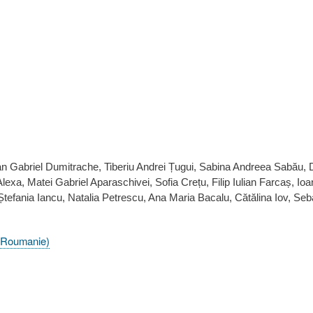
an Gabriel Dumitrache, Tiberiu Andrei Țugui, Sabina Andreea Sabău, D
exa, Matei Gabriel Aparaschivei, Sofia Crețu, Filip Iulian Farcaș, Ioa
Ștefania Iancu, Natalia Petrescu, Ana Maria Bacalu, Cătălina Iov, Seb
 - Roumanie)