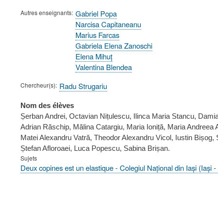
Autres enseignants
Gabriel Popa
Narcisa Capitaneanu
Marius Farcas
Gabriela Elena Zanoschi
Elena Mihuț
Valentina Blendea
Chercheur(s)
Radu Strugariu
Nom des élèves
Șerban Andrei, Octavian Nițulescu, Ilinca Maria Stancu, Dami
Adrian Răschip, Mălina Catargiu, Maria Ioniță, Maria Andreea Al
Matei Alexandru Vatră, Theodor Alexandru Vicol, Iustin Bișog, 
Ștefan Afloroaei, Luca Popescu, Sabina Brișan.
Sujets
Deux copines est un elastique - Colegiul Național din Iași (Iași