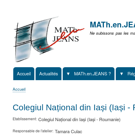
Menu
user
MATh.en.J
non
Ne subissons pas les mat
identifié
Accueil
Actualités
MATh.en.JEANS ?
Rég
Navigation
principale
Accueil
Fil
d'Ariane
Colegiul Național din Iași (Iași
Etablissement
Colegiul Național din Iași (Iași - Roumanie)
Responsable de l'atelier
Tamara Culac