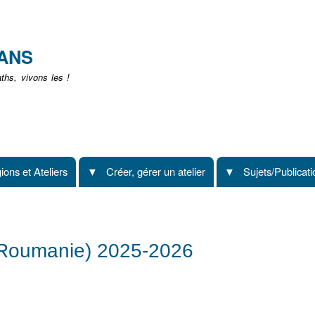
Aller
au
contenu
EANS
principal
hs, vivons les !
ions et Ateliers
Créer, gérer un atelier
Sujets/Publicat
 - Roumanie) 2025-2026