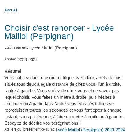
principale
Accueil
Actualités
MATh.en.JEANS ?
Régions et Ateliers
Créer, gérer un atelier
Sujets/Publications
Congrès
Accueil
Fil
d'Ariane
Choisir c'est renoncer - Lycée
Maillol (Perpignan)
Établissement
Lycée Maillol (Perpignan)
Année
2023-2024
Résumé
Vous habitez dans une rue rectiligne avec deux arrêts de bus
situés tous deux à égale distance de chez vous, l’un à droite,
l’autre à gauche. Vous sortez de chez vous et ne savez pas
lequel choisir. Vous faites un mètre à droite, puis hésitez à
continuer ou à partir dans l’autre sens. Vos hésitations se
reproduisent toutes les secondes et vous font opter à chaque
instant, sans préférence, à faire un mètre à droite ou à gauche.
Essayez de décrire vos pérégrinations !
Ateliers qui présentent ce sujet
Lycée Maillol (Perpignan) 2023-2024