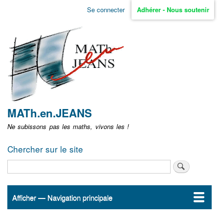
Aller
Se connecter
Adhérer - Nous soutenir
Menu
au
contenu
user
principal
non
identifié
MATh.en.JEANS
Ne subissons pas les maths, vivons les !
Chercher sur le site
Rechercher
Afficher — Navigation principale
Navigation