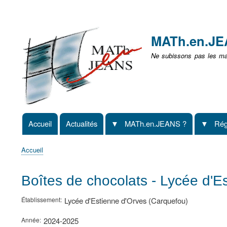
Menu
user
MATh.en.J
non
Ne subissons pas les mat
identifié
Accueil
Actualités
MATh.en.JEANS ?
Rég
Navigation
principale
Accueil
Fil
d'Ariane
Boîtes de chocolats - Lycée d'E
Établissement
Lycée d'Estienne d'Orves (Carquefou)
Année
2024-2025