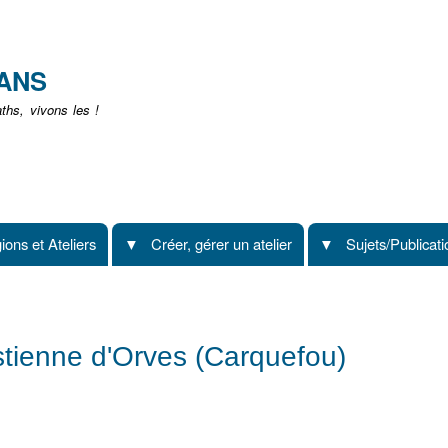
Aller
au
contenu
EANS
principal
hs, vivons les !
ions et Ateliers
Créer, gérer un atelier
Sujets/Publicat
stienne d'Orves (Carquefou)