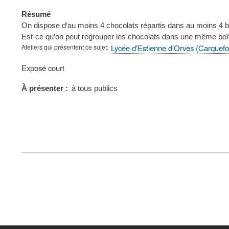
Résumé
On dispose d’au moins 4 chocolats répartis dans au moins 4 bo
Est-ce qu’on peut regrouper les chocolats dans une même boî
Ateliers qui présentent ce sujet
Lycée d'Estienne d'Orves (Carquef
Type
Exposé court
de
présentation
À présenter
à tous publics
au
congrès
FOOTER
MENU