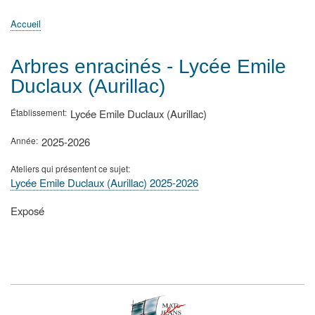
principale
Accueil
Actualités
MATh.en.JEANS ?
Régions et Ateliers
Créer, gérer un atelier
Sujets/Publications
Congrès
Accueil
Fil
d'Ariane
Arbres enracinés - Lycée Emile
Duclaux (Aurillac)
Établissement
Lycée Emile Duclaux (Aurillac)
Année
2025-2026
Ateliers qui présentent ce sujet
Lycée Emile Duclaux (Aurillac) 2025-2026
Type
Exposé
de
présentation
au
congrès