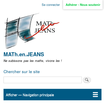
Aller
Se connecter
Adhérer - Nous soutenir
Menu
au
contenu
user
principal
non
identifié
MATh.en.JEANS
Ne subissons pas les maths, vivons les !
Chercher sur le site
Rechercher
Afficher — Navigation principale
Navigation