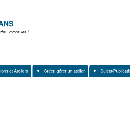
Aller
au
contenu
EANS
principal
hs, vivons les !
ions et Ateliers
Créer, gérer un atelier
Sujets/Publicat