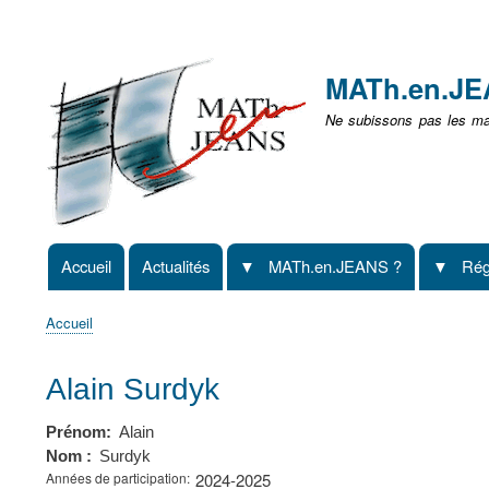
Menu
user
MATh.en.J
non
Ne subissons pas les mat
identifié
Accueil
Actualités
MATh.en.JEANS ?
Rég
Navigation
principale
Accueil
Fil
d'Ariane
Alain Surdyk
Prénom
Alain
Nom
Surdyk
Années de participation
2024-2025