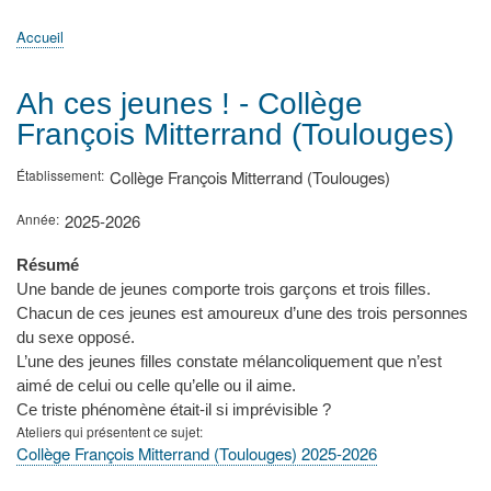
principale
Accueil
Actualités
MATh.en.JEANS ?
Régions et Ateliers
Créer, gérer un atelier
Sujets/Publications
Congrès
Accueil
Fil
d'Ariane
Ah ces jeunes ! - Collège
François Mitterrand (Toulouges)
Établissement
Collège François Mitterrand (Toulouges)
Année
2025-2026
Résumé
Une bande de jeunes comporte trois garçons et trois filles.
Chacun de ces jeunes est amoureux d’une des trois personnes
du sexe opposé.
L’une des jeunes filles constate mélancoliquement que n’est
aimé de celui ou celle qu’elle ou il aime.
Ce triste phénomène était-il si imprévisible ?
Ateliers qui présentent ce sujet
Collège François Mitterrand (Toulouges) 2025-2026