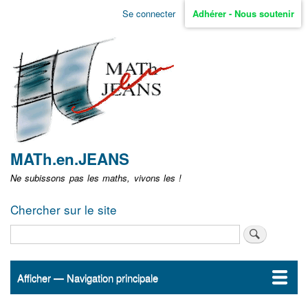
Aller
Se connecter
Adhérer - Nous soutenir
Menu
au
contenu
user
principal
non
identifié
MATh.en.JEANS
Ne subissons pas les maths, vivons les !
Chercher sur le site
Rechercher
Afficher — Navigation principale
Navigation