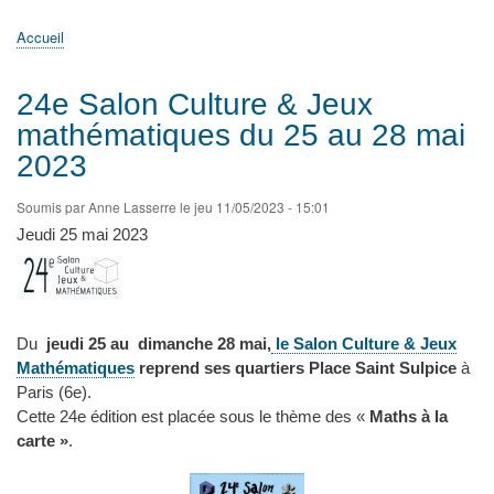
principale
Accueil
Actualités
MATh.en.JEANS ?
Régions et Ateliers
Créer, gérer un atelier
Sujets/Publications
Congrès
Accueil
Fil
d'Ariane
24e Salon Culture & Jeux
mathématiques du 25 au 28 mai
2023
Soumis par
Anne Lasserre
le
jeu 11/05/2023 - 15:01
Jeudi 25 mai 2023
Du
jeudi
25 au dimanche 28 mai,
le Salon Culture & Jeux
Mathématiques
reprend ses quartiers Place Saint Sulpice
à
Paris (6e).
Cette 24e édition est placée sous le thème des «
Maths à la
carte »
.