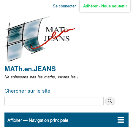
Aller
Se connecter
Adhérer - Nous soutenir
Menu
au
contenu
user
principal
non
identifié
MATh.en.JEANS
Ne subissons pas les maths, vivons les !
Chercher sur le site
Rechercher
Afficher — Navigation principale
Navigation