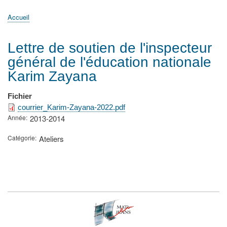
principale
Accueil
Actualités
MATh.en.JEANS ?
Régions et Ateliers
Créer, gérer un atelier
Sujets/Publications
Congrès
Accueil
Fil
d'Ariane
Lettre de soutien de l'inspecteur
général de l'éducation nationale
Karim Zayana
Fichier
courrier_Karim-Zayana-2022.pdf
Année
2013-2014
Catégorie
Ateliers