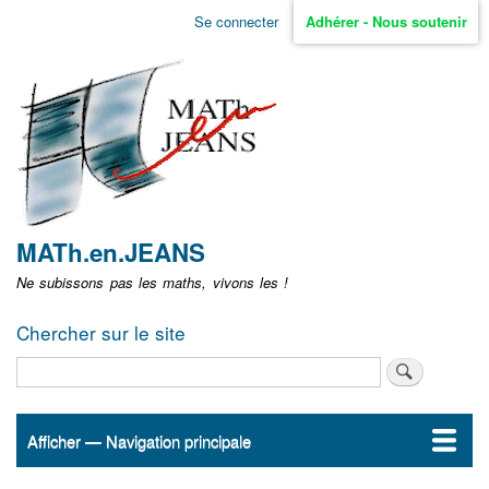
Aller
Se connecter
Adhérer - Nous soutenir
Menu
au
contenu
user
principal
non
identifié
MATh.en.JEANS
Ne subissons pas les maths, vivons les !
Chercher sur le site
Rechercher
Afficher — Navigation principale
Navigation