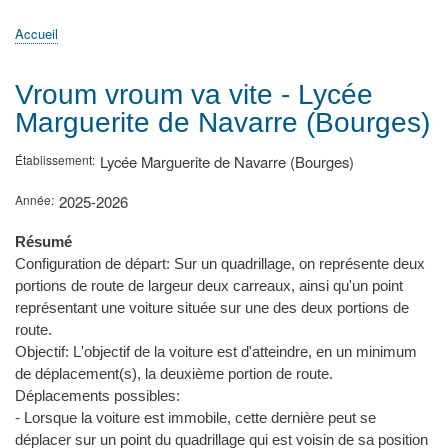
principale
Accueil
Actualités
MATh.en.JEANS ?
Régions et Ateliers
Créer, gérer un atelier
Sujets/Publications
Congrès
Accueil
Fil
d'Ariane
Vroum vroum va vite - Lycée
Marguerite de Navarre (Bourges)
Établissement
Lycée Marguerite de Navarre (Bourges)
Année
2025-2026
Résumé
Configuration de départ: Sur un quadrillage, on représente deux
portions de route de largeur deux carreaux, ainsi qu'un point
représentant une voiture située sur une des deux portions de
route.
Objectif: L'objectif de la voiture est d'atteindre, en un minimum
de déplacement(s), la deuxième portion de route.
Déplacements possibles:
- Lorsque la voiture est immobile, cette dernière peut se
déplacer sur un point du quadrillage qui est voisin de sa position