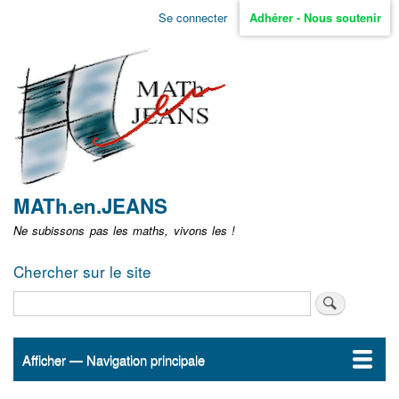
Aller
Se connecter
Adhérer - Nous soutenir
Menu
au
contenu
user
principal
non
identifié
MATh.en.JEANS
Ne subissons pas les maths, vivons les !
Chercher sur le site
Rechercher
Afficher — Navigation principale
Navigation