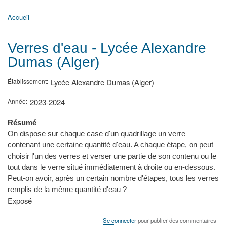
principale
Accueil
Actualités
MATh.en.JEANS ?
Régions et Ateliers
Créer, gérer un atelier
Sujets/Publications
Congrès
Accueil
Fil
d'Ariane
Verres d'eau - Lycée Alexandre
Dumas (Alger)
Établissement
Lycée Alexandre Dumas (Alger)
Année
2023-2024
Résumé
On dispose sur chaque case d'un quadrillage un verre
contenant une certaine quantité d'eau. A chaque étape, on peut
choisir l'un des verres et verser une partie de son contenu ou le
tout dans le verre situé immédiatement à droite ou en-dessous.
Peut-on avoir, après un certain nombre d'étapes, tous les verres
remplis de la même quantité d'eau ?
Type
Exposé
de
présentation
Se connecter
pour publier des commentaires
au