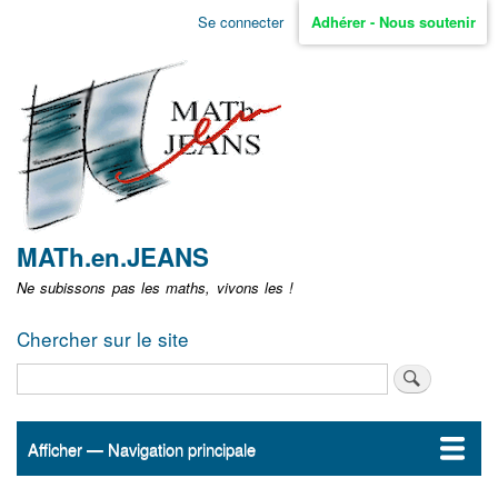
Aller
Se connecter
Adhérer - Nous soutenir
Menu
au
contenu
user
principal
non
identifié
MATh.en.JEANS
Ne subissons pas les maths, vivons les !
Chercher sur le site
Rechercher
Afficher — Navigation principale
Navigation