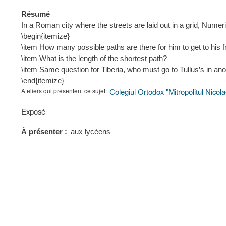
Résumé
In a Roman city where the streets are laid out in a grid, Numeri
\begin{itemize}
\item How many possible paths are there for him to get to his f
\item What is the length of the shortest path?
\item Same question for Tiberia, who must go to Tullus’s in an
\end{itemize}
Ateliers qui présentent ce sujet
Colegiul Ortodox "Mitropolitul Nico
Type
Exposé
de
présentation
À présenter
aux lycéens
au
congrès
FOOTER
MENU