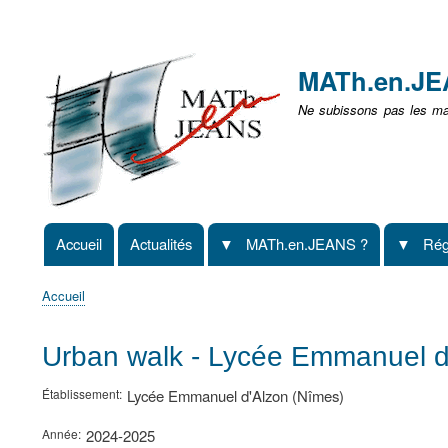
Menu
user
MATh.en.J
non
Ne subissons pas les mat
identifié
Accueil
Actualités
MATh.en.JEANS ?
Rég
Navigation
principale
Accueil
Fil
d'Ariane
Urban walk - Lycée Emmanuel d
Établissement
Lycée Emmanuel d'Alzon (Nîmes)
Année
2024-2025