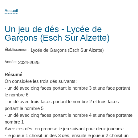
principale
Accueil
Actualités
MATh.en.JEANS ?
Régions et Ateliers
Créer, gérer un atelier
Sujets/Publications
Congrès
Accueil
Fil
d'Ariane
Un jeu de dés - Lycée de
Garçons (Esch Sur Alzette)
Établissement
Lycée de Garçons (Esch Sur Alzette)
Année
2024-2025
Résumé
On considère les trois dés suivants:
- un dé avec cinq faces portant le nombre 3 et une face portant
le nombre 6
- un dé avec trois faces portant le nombre 2 et trois faces
portant le nombre 5
- un dé avec cinq faces portant le nombre 4 et une face portante
nombre 1
Avec ces dés, on propose le jeu suivant pour deux joueurs :
- le joueur 1 choisit un des 3 dés, ensuite le joueur 2 choisit un