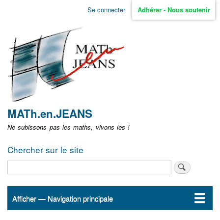
Aller
Se connecter
Adhérer - Nous soutenir
Menu
au
contenu
user
principal
non
identifié
MATh.en.JEANS
Ne subissons pas les maths, vivons les !
Chercher sur le site
Rechercher
Afficher — Navigation principale
Navigation